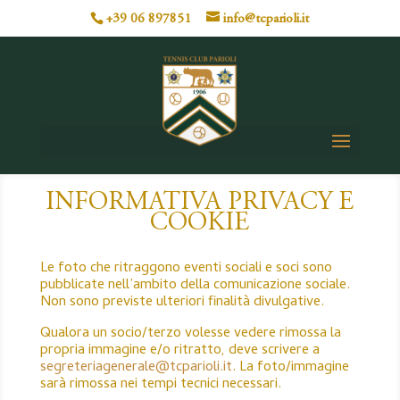
+39 06 897851
info@tcparioli.it
INFORMATIVA PRIVACY E
COOKIE
Le foto che ritraggono eventi sociali e soci sono
pubblicate nell’ambito della comunicazione sociale.
Non sono previste ulteriori finalità divulgative.
Qualora un socio/terzo volesse vedere rimossa la
propria immagine e/o ritratto, deve scrivere a
segreteriagenerale@tcparioli.it
. La foto/immagine
sarà rimossa nei tempi tecnici necessari.