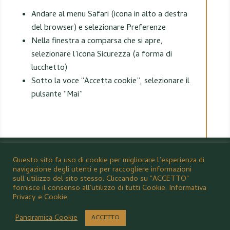
Andare al menu Safari (icona in alto a destra
del browser) e selezionare Preferenze
Nella finestra a comparsa che si apre,
selezionare l’icona Sicurezza (a forma di
lucchetto)
Sotto la voce “Accetta cookie”, selezionare il
pulsante “Mai”
TENNIS CLUB PARIOLI
Questo sito fa uso di cookie per migliorare l’esperienza di
Largo Uberto de Morpurgo, 2,
navigazione degli utenti e per raccogliere informazioni
00199 Roma RM
sull’utilizzo del sito stesso. Cliccando su "ACCETTO"
fornisce il consenso all'utilizzo di tutti Cookie.
Informativa
+39 06 897851
info@tcparioli.it
Privacy e Cookie
P.IVA 02135251003 e CF 80232110587
Panoramica Cookie
ACCETTO
Note Legali & Cookie