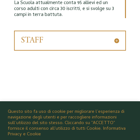
La Scuola attualmente conta 95 allievi ed un
corso adulti con circa 30 iscritti, e si svolge su 3
campi in terra battuta.
STAFF
Questo sito fa uso di cookie per migliorare l’esperienza di
navigazione degli utenti e per raccogliere informazioni
sull’utilizzo del sito stesso. Cliccando su "ACCETTO"
fornisce il consenso all'utilizzo di tutti Cookie.
Informativa
Privacy e Cookie