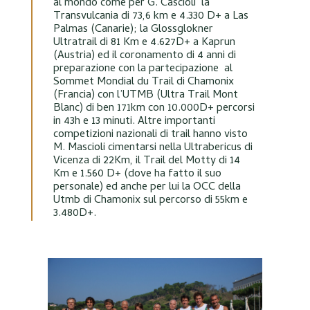
al mondo come per G. Cascioli la
Transvulcania di 73,6 km e 4.330 D+ a Las
Palmas (Canarie); la Glossglokner
Ultratrail di 81 Km e 4.627D+ a Kaprun
(Austria) ed il coronamento di 4 anni di
preparazione con la partecipazione al
Sommet Mondial du Trail di Chamonix
(Francia) con l’UTMB (Ultra Trail Mont
Blanc) di ben 171km con 10.000D+ percorsi
in 43h e 13 minuti. Altre importanti
competizioni nazionali di trail hanno visto
M. Mascioli cimentarsi nella Ultrabericus di
Vicenza di 22Km, il Trail del Motty di 14
Km e 1.560 D+ (dove ha fatto il suo
personale) ed anche per lui la OCC della
Utmb di Chamonix sul percorso di 55km e
3.480D+.