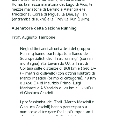
del Parioli: la Roma-Ostia, la Maratona di
Roma, la mezza maratona del Lago di Vico, le
mezze maratone di Berlino e Valencia e le
tradizionali Corsa di Miguel, la DeeJay Ten
(entrambe di 10km) e la TreVille Run (13km).
Allenatore della Sezione Running
Prof. Augusto Tambone
Negli ultimi anni alcuni atleti del gruppo
Running hanno partecipato a fianco dei
Soci specialisti del “Trail running” (corsa in
montagna) alla Lavaredo Ultra Trail di
Cortina sulle distanze di 19,8 km e 1.560 D+
(= metri di dislivello) con ottimi risultati di
Marco Mascioli (primo di categoria), 48 Km
e 2.650 D+ di Maurizio Primo, Luigi
Marinacci e A.Varaldo e 120 km e 5.760D+
di Gianluca Cascioli.
I professionisti del Trail (Marco Mascioli e
Gianluca Cascioli) hanno partecipato a
numerose altre gare fra le più importanti